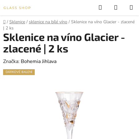
Přejít
Hledat
NÁKUP
na
KOŠÍK
obsah
Domů
/
Sklenice
/
sklenice na bílé víno
/
Sklenice na víno Glacier - zlacené
| 2 ks
Sklenice na víno Glacier -
zlacené | 2 ks
Značka:
Bohemia Jihlava
DÁRKOVÉ BALENÍ