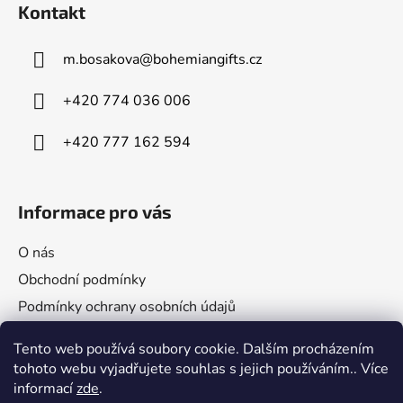
Kontakt
p
a
m.bosakova
@
bohemiangifts.cz
t
í
+420 774 036 006
+420 777 162 594
Informace pro vás
O nás
Obchodní podmínky
Podmínky ochrany osobních údajů
Napište nám
Tento web používá soubory cookie. Dalším procházením
tohoto webu vyjadřujete souhlas s jejich používáním.. Více
informací
zde
.