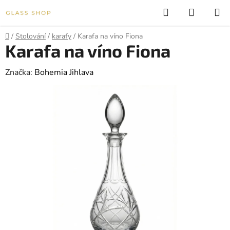
Přejít
Hledat
NÁKUP
na
KOŠÍK
obsah
Domů
/
Stolování
/
karafy
/
Karafa na víno Fiona
Karafa na víno Fiona
Značka:
Bohemia Jihlava