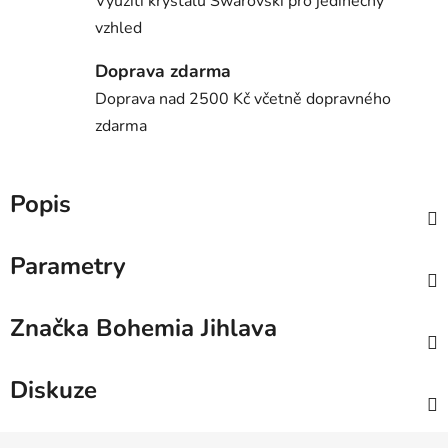
Využití krystalů Swarovski pro jedinečný
vzhled
Doprava zdarma
Doprava nad 2500 Kč včetně dopravného
zdarma
Popis
Parametry
Značka
Bohemia Jihlava
Diskuze
Z